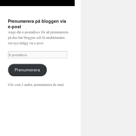
Prenumerera på bloggen via
e-post
Ange din e-postadress för att prenumerera
på den här bloggen och få meddelanden
om nya inlägg via e-post.
E-
postadress
Prenumerera
Gör som 2 andra, prenumerera du med.