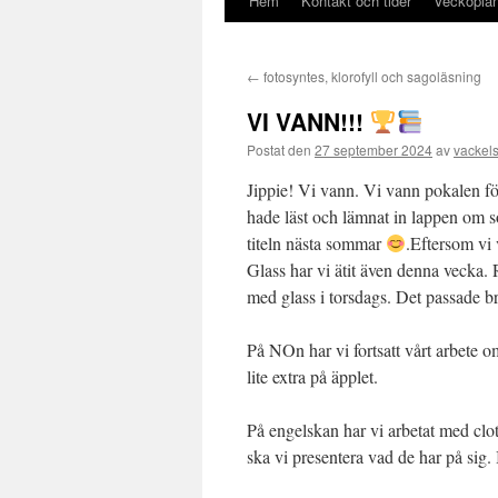
Hem
Kontakt och tider
Veckoplan
Hoppa
till
←
fotosyntes, klorofyll och sagoläsning
innehåll
VI VANN!!!
Postat den
27 september 2024
av
vackel
Jippie! Vi vann. Vi vann pokalen f
hade läst och lämnat in lappen om s
titeln nästa sommar
.Eftersom vi 
Glass har vi ätit även denna vecka. R
med glass i torsdags. Det passade b
På NOn har vi fortsatt vårt arbete o
lite extra på äpplet.
På engelskan har vi arbetat med clot
ska vi presentera vad de har på sig. 