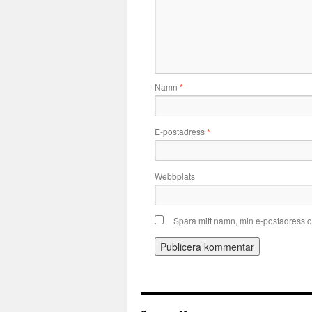
Namn
*
E-postadress
*
Webbplats
Spara mitt namn, min e-postadress o