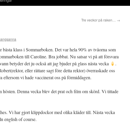
eringar
Tre veckor på raken…
→
sangsanna
ör bästa klass i Sommarboken. Det var hela 90% av tvåorna som
ommarboken till Caroline. Bra jobbat. Nu satsar vi på att försvara
vann betyder det ju också att jag bjuder på glass nästa vecka
.
obert(rektor, eller rättare sagt före detta rektor) överraskade oss
ra eftersom vi hade vaccinerat oss på förmiddagen.
m hösten. Denna vecka blev det prat och film om skörd. Vi tittade
hes. Vi har gjort klippdockor med olika kläder till. Nästa vecka
In english of course.