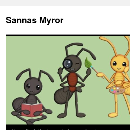
Sannas Myror
Hoppa