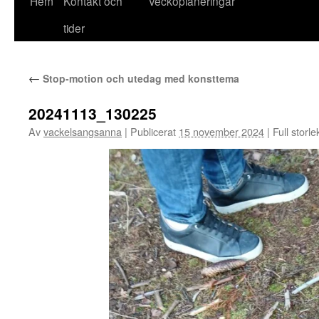
Hem
Kontakt och
Veckoplaneringar
till
tider
innehåll
←
Stop-motion och utedag med konsttema
20241113_130225
Av
vackelsangsanna
|
Publicerat
15 november 2024
|
Full storle